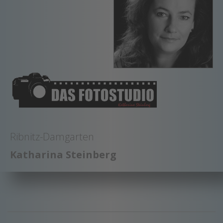
Ribnitz-Damgarten
Katharina Steinberg