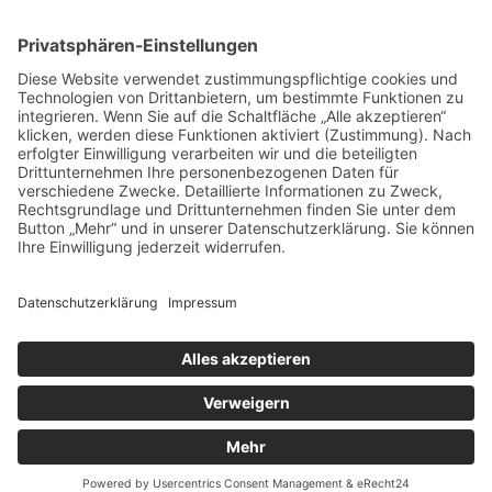
Für Eltern
Für Kitas/Schulen
Fotografen
Birgit Gröbke
Kontakt
BEZAHLMETHODEN
Datenschutz
Impressum
AGB
Birgit Gröbke
© 2026 Birgit Gröbke - Ihre schönsten Bilder.