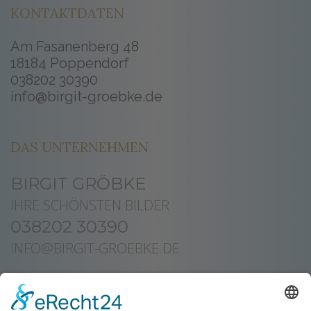
KONTAKTDATEN
Am Fasanenberg 48
18184 Poppendorf
038202 30390
info@birgit-groebke.de
DAS UNTERNEHMEN
BIRGIT GRÖBKE
IHRE SCHÖNSTEN BILDER
038202 30390
INFO@BIRGIT-GROEBKE.DE
UNSER SERVICE