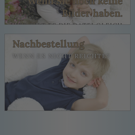
Wenn Sie noch keine
Bilder haben.
HIER GIBT ES DIE DATEI GLEICH
MIT DAZU.
Nachbestellung
WENN ES NICHT REICHTE?